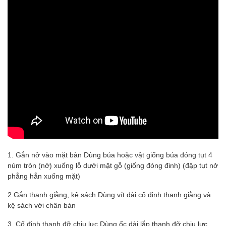
1. Gắn nở vào mặt bàn Dùng búa hoặc vật giống búa đóng tụt 4
núm tròn (nở) xuống lỗ dưới mặt gỗ (giống đóng đinh) (đập tụt nở
phẳng hẳn xuống mặt)
2.Gắn thanh giằng, kệ sách Dùng vít dài cố định thanh giằng và
kệ sách với chân bàn
3. Cố định thanh đỡ chịu lực Dùng ốc dài lắp thanh đỡ chịu lực