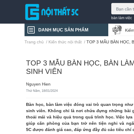
bàn làm việc
DANH MỤC SẢN PHẨM
Kiểm
Trang chủ
/
Kiến thức nội thất
/
TOP 3 MẪU BÀN HỌC, 
TOP 3 MẪU BÀN HỌC, BÀN LÀ
SINH VIÊN
Nguyen Hien
Thứ Năm, 18/01/2024
Bàn học, bàn làm việc đóng vai trò quan trọng nh
sinh viên. Không chỉ là nơi chứa đựng những bài 
thoải mái và hiệu quả trong quá trình học. Việc l
giúp căn phòng của bạn trở nên tiện nghi và ngă
5C được đánh giá cao, đáp ứng đầy đủ các tiêu chí 