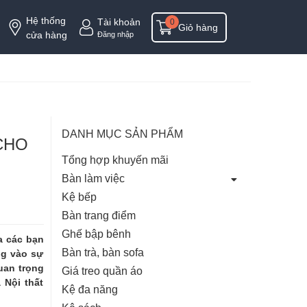
Hệ thống
Tài khoản
0
Giỏ hàng
cửa hàng
Đăng nhập
DANH MỤC SẢN PHẨM
CHO
Tổng hợp khuyến mãi
Bàn làm việc
Kệ bếp
Bàn trang điểm
Ghế bập bênh
a các bạn
Bàn trà, bàn sofa
ng vào sự
uan trọng
Giá treo quần áo
 Nội thất
Kệ đa năng