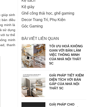
Kệ sách
Kệ giày
Ghế công thái học, ghế gaming
 giúp sinh
Decor Trang Trí, Phụ Kiện
t bàn điều
ng minh là
Góc Gaming
và sử dụng
với tư thế
BÀI VIẾT LIÊN QUAN
thông minh
pad, thanh
TỐI ƯU HOÁ KHÔNG
GIAN VỚI BÀN LÀM
VIỆC THÔNG MINH
CỦA NHÀ NỘI THẤT
5C
GIẢI PHÁP TIẾT KIỆM
DIỆN TÍCH VỚI BÀN
GẤP CỦA NHÀ NỘI
THẤT 5C
GIẢI PHÁP CHO