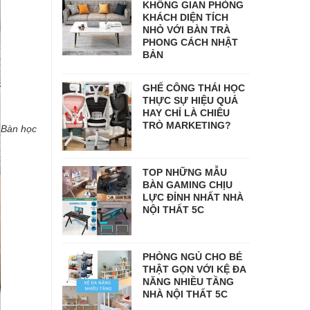
KHÔNG GIAN PHÒNG
KHÁCH DIỆN TÍCH
NHỎ VỚI BÀN TRÀ
PHONG CÁCH NHẬT
BẢN
GHẾ CÔNG THÁI HỌC
THỰC SỰ HIỆU QUẢ
HAY CHỈ LÀ CHIÊU
TRÒ MARKETING?
Bàn học
TOP NHỮNG MẪU
BÀN GAMING CHỊU
LỰC ĐỈNH NHẤT NHÀ
NỘI THẤT 5C
PHÒNG NGỦ CHO BÉ
THẬT GỌN VỚI KỆ ĐA
NĂNG NHIỀU TẦNG
NHÀ NỘI THẤT 5C