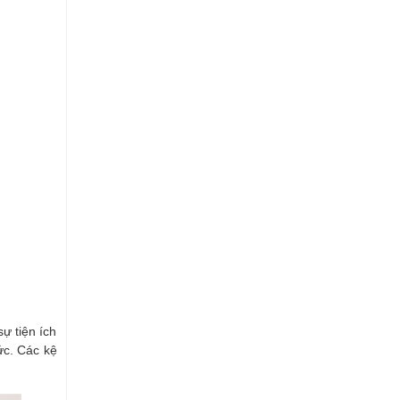
ự tiện ích
ức. Các kệ