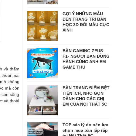
GỢI Ý NHỮNG MẪU
ĐÈN TRANG TRÍ BÀN
HỌC 3D ĐỔI MÀU CỰC
XINH
BÀN GAMING ZEUS
F1- NGƯỜI BẠN ĐỒNG
HÀNH CÙNG ANH EM
GAME THỦ
nh và thẩm
 thoải mái
í mà không
BÀN TRANG ĐIỂM BỆT
ước mà còn
TIỆN ÍCH, NHỎ GỌN
à còn sống
DÀNH CHO CÁC CHỊ
c và thoải
EM CỦA NỘI THẤT 5C
TOP các lý do nên lựa
chọn mua bàn lắp ráp
tại Nội Thất 5C