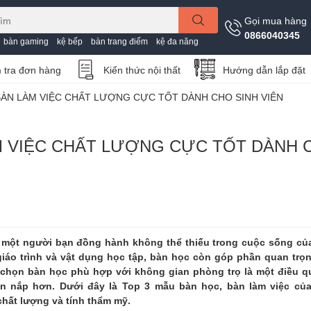
Gọi mua hàng
0866040345
bàn gaming
kệ bếp
bàn trang điểm
kệ đa năng
 tra đơn hàng
Kiến thức nội thất
Hướng dẫn lắp đặt
BÀN LÀM VIỆC CHẤT LƯỢNG CỰC TỐT DÀNH CHO SINH VIÊN
M VIỆC CHẤT LƯỢNG CỰC TỐT DÀNH 
ư một người bạn đồng hành không thể thiếu trong cuộc sống củ
giáo trình và vật dụng học tập, bàn học còn góp phần quan trọ
ựa chọn bàn học phù hợp với không gian phòng trọ là một điều q
n nắp hơn. Dưới đây là Top 3 mẫu bàn học, bàn làm việc của
chất lượng và tính thẩm mỹ.