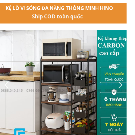
KỆ LÒ VI SÓNG ĐA NĂNG THÔNG MINH HINO
Ship COD toàn quốc