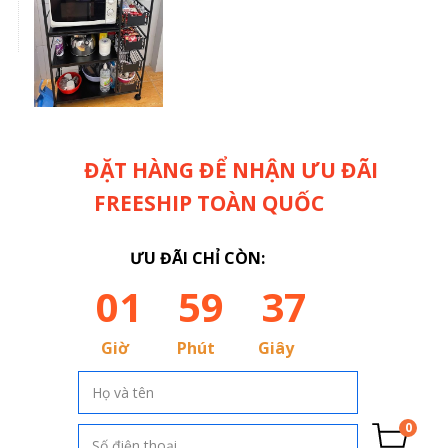
ĐẶT HÀNG ĐỂ NHẬN ƯU ĐÃI
FREESHIP TOÀN QUỐC
ƯU ĐÃI CHỈ CÒN:
01
59
35
Giờ
Phút
Giây
0