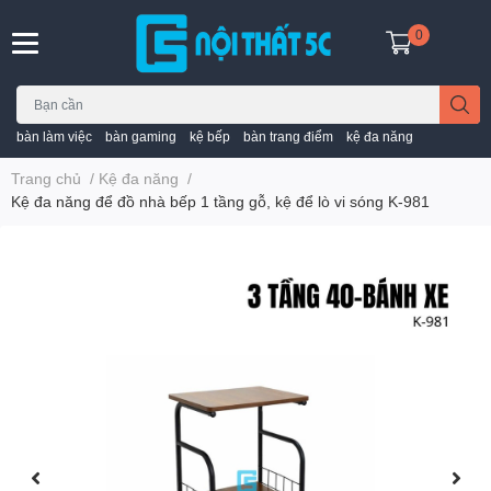
0
bàn làm việc
bàn gaming
kệ bếp
bàn trang điểm
kệ đa năng
Trang chủ
/
Kệ đa năng
/
Kệ đa năng để đồ nhà bếp 1 tầng gỗ, kệ để lò vi sóng K-981