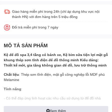
Giao hàng miễn phí trong 24h (chỉ áp dụng khu vực nội
thành HN) với đơn hàng trên 5 triệu đồng
Đổi trả miễn phí trong 7 ngày
MÔ TẢ SẢN PHẨM
Kệ để đồ spa 3,4 tầng có bánh xe, Kệ bỉm sữa tiện lợi mặt gỗ
khung thép sơn tĩnh điện để đồ thông minh Kiểu dáng:
Thiết kế mới, gia tăng không gian để đồ, lưu trữ thông minh
Chất liệu
: Thép sơn tĩnh điện, mặt gỗ công nghiệp lỗi MDF phủ
Melamine
Tính năng
:
- Có thể đáp ứng linh hoạt các nhu cầu sử dụng từ để đồ nhà
bếp, đế đồ spa, bỉm sữa, hay thay thế bàn học tập
Xem thêm