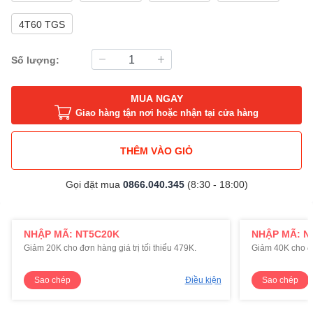
4T60 TGS
Số lượng:
MUA NGAY
Giao hàng tận nơi hoặc nhận tại cửa hàng
THÊM VÀO GIỎ
Gọi đặt mua
0866.040.345
(8:30 - 18:00)
NHẬP MÃ: NT5C20K
NHẬP MÃ: N
Giảm 20K cho đơn hàng giá trị tối thiểu 479K.
Giảm 40K cho đơn
Sao chép
Điều kiện
Sao chép