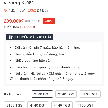
vi sóng K-981
/5
(
đánh giá
)
|
1052
Đã Bán
299.000₫
460.000₫
-35%
(Tiết kiệm
161.000₫
)
KHUYẾN MÃI - ƯU ĐÃI
Đổi trả miễn phí 7 ngày, bảo hành 3 tháng.
Hướng dẫn lắp đặt dễ dàng, trực quan
Nhiều quà tặng hấp dẫn
Giao hàng toàn quốc tận nhà nhanh chóng
Nội thành Hà Nội và HCM nhận hàng trong 1-2 ngày
Ở tỉnh thành khác nhận hàng từ 2-5 ngày
Kích thước:
3T40 DGT
3T40 TGS
3T60 DGT
3T60 TGS
4T40 DGT
4T40 TGS
4T60 DGT