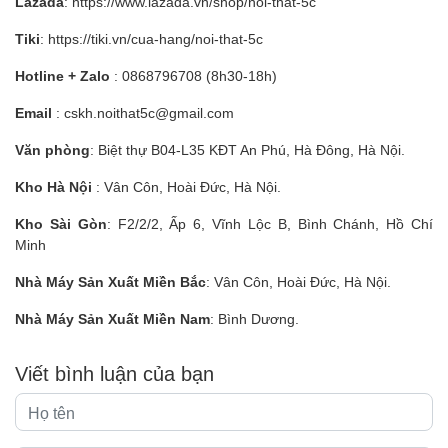
Lazada
:
https://www.lazada.vn/shop/noi-that-5c
Tiki
:
https://tiki.vn/cua-hang/noi-that-5c
Hotline + Zalo
:
0868796708
(8h30-18h)
Email
:
cskh.noithat5c@gmail.com
Văn phòng
: Biệt thự B04-L35 KĐT An Phú, Hà Đông, Hà Nội.
Kho Hà Nội
: Vân Côn, Hoài Đức, Hà Nội.
Kho Sài Gòn
: F2/2/2, Ấp 6, Vĩnh Lộc B, Bình Chánh, Hồ Chí
Minh
Nhà Máy Sản Xuất Miền Bắc
: Vân Côn, Hoài Đức, Hà Nội.
Nhà Máy Sản Xuất Miền Nam
: Bình Dương.
Viết bình luận của bạn