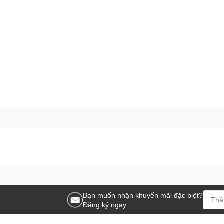
hích hợp mọi không gian tại nhà tại spa salon shop
Bạn muốn nhận khuyến mãi đặc biệt?
g Nội, Hà Đông, Hà nội.
Đăng ký ngay.
hsale #noithat5c #bantrangdiem #bantrangdiembacau