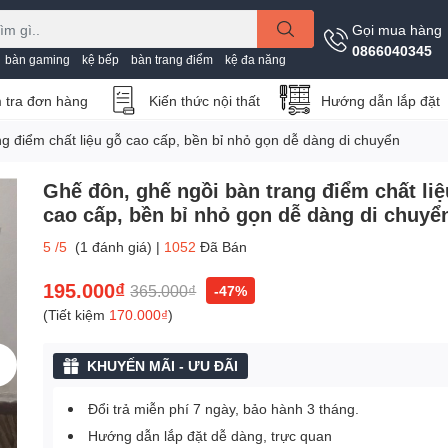
Gọi mua hàng
0866040345
bàn gaming
kệ bếp
bàn trang điểm
kệ đa năng
 tra đơn hàng
Kiến thức nội thất
Hướng dẫn lắp đặt
g điểm chất liệu gỗ cao cấp, bền bỉ nhỏ gọn dễ dàng di chuyển
Ghế đôn, ghế ngồi bàn trang điểm chất liệ
cao cấp, bền bỉ nhỏ gọn dễ dàng di chuyể
5
/5
(
1
đánh giá
)
|
1052
Đã Bán
195.000₫
365.000₫
-47%
(Tiết kiệm
170.000₫
)
KHUYẾN MÃI - ƯU ĐÃI
Đổi trả miễn phí 7 ngày, bảo hành 3 tháng.
Hướng dẫn lắp đặt dễ dàng, trực quan