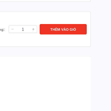
ng:
THÊM VÀO GIỎ
 hướng, hứa hẹn mang lại một không gian sống tiện