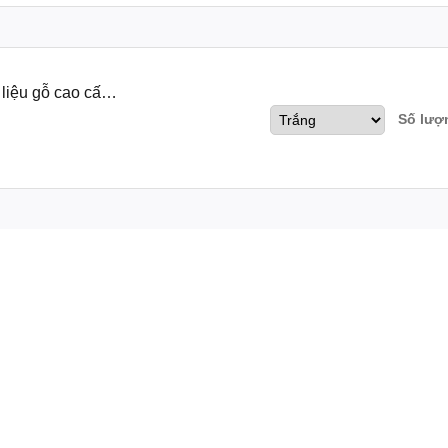
liệu gỗ cao cấp,
Số lượ
p, bền bỉ nhỏ gọn dễ dàng di chuyển
ất đẹp, được lựa chọn kỹ càng với những thiết kế độc đáo, hợp với xu
ước dễ dàng vệ sinh.