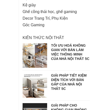
Kệ giày
Ghế công thái học, ghế gaming
Decor Trang Trí, Phụ Kiện
Góc Gaming
KIẾN THỨC NỘI THẤT
TỐI ƯU HOÁ KHÔNG
GIAN VỚI BÀN LÀM
VIỆC THÔNG MINH
CỦA NHÀ NỘI THẤT 5C
GIẢI PHÁP TIẾT KIỆM
DIỆN TÍCH VỚI BÀN
GẤP CỦA NHÀ NỘI
THẤT 5C
GIẢI PHÁP CHO
KHÔNG GIAN PHÒNG