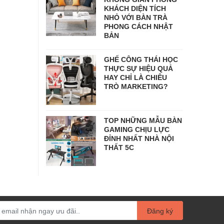
KHÁCH DIỆN TÍCH
NHỎ VỚI BÀN TRÀ
PHONG CÁCH NHẬT
BẢN
GHẾ CÔNG THÁI HỌC
THỰC SỰ HIỆU QUẢ
HAY CHỈ LÀ CHIÊU
TRÒ MARKETING?
TOP NHỮNG MẪU BÀN
GAMING CHỊU LỰC
ĐỈNH NHẤT NHÀ NỘI
THẤT 5C
Đăng ký