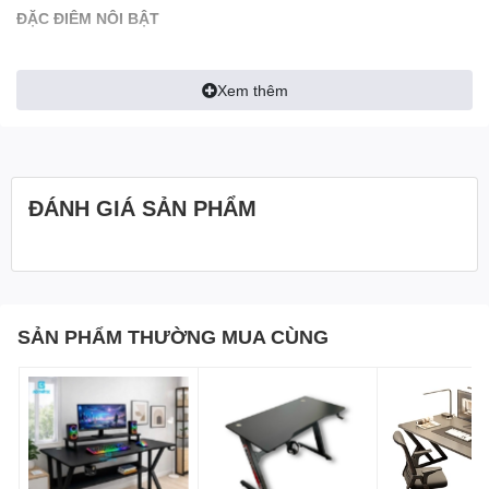
ĐẶC ĐIÊM NÔI BẬT
• Mặt bàn gaming màu đen, thiết kế cá tính, phong cách thế thao
- phù hợp setup PC, học tập, làm việc
Xem thêm
• Khung chân chữ K bằng sắt hộp 20x40mm sơn tĩnh điện - chắc
chắn, hạn chế rỉ sét, bền màu lâu dài
• Kết nối giữa 2 chân là thanh giằng sắt
ĐÁNH GIÁ SẢN PHẨM
• Có 2 thanh trợ lực dưới mặt bàn - tăng độ vững chắc, chịu tải tối
đa 60kg
• Tích hợp móc treo tai nghe/cốc tiện lợi ngay cạnh bàn
• Núm chân điều chỉnh độ cao - hạn chế trơn trượt, khắc phục
SẢN PHẨM THƯỜNG MUA CÙNG
sàn không bằng phẳng
THÔNG SÔ KỸ THUẬT
• Kích thước (DxRxC): 120 x 60 x 75cm
• Mặt bàn: gỗ MDF phong cách gaming, màu đen